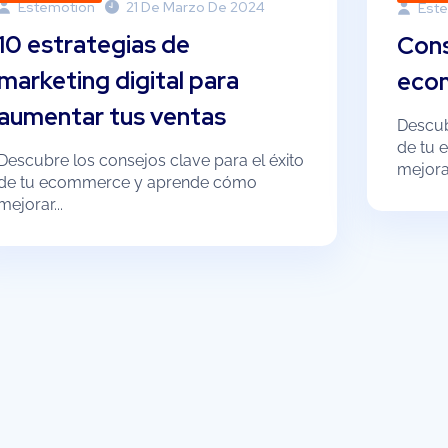
Estemotion
21 De Marzo De 2024
Este
10 estrategias de
Cons
marketing digital para
eco
aumentar tus ventas
Descub
de tu
Descubre los consejos clave para el éxito
mejorar
de tu ecommerce y aprende cómo
mejorar...