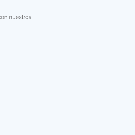
DFT Transport &
Logistics
con nuestros
DISEÑO WEB