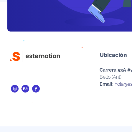
Ubicación
Carrera 53A #
Bello (Ant)
Email:
hola@es