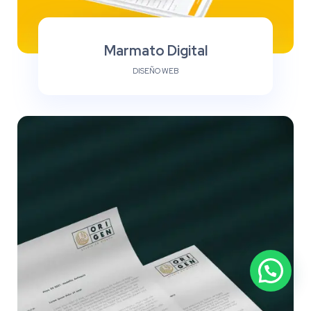
Marmato Digital
DISEÑO WEB
1
¿Dudas? ¡Escríbenos!